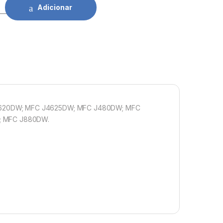
other LC221/LC223 MG quantidade
Adicionar
J4620DW; MFC J4625DW; MFC J480DW; MFC
; MFC J880DW.