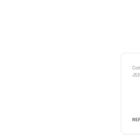
Com
J53
REF