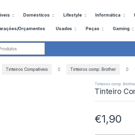
veis
Domésticos
Lifestyle
Informática
arações/Orçamentos
Usados
Peças
Gaming
por:
Tinteiros Compatíveis
Tinteiros comp. Brother
Tinteiros comp. Brothe
Tinteiro C
€
1,90