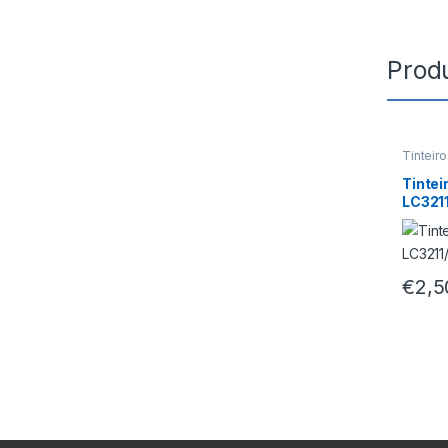
Prod
Tinteir
Tintei
LC321
€
2,5