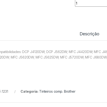
Tinteiro Comp. Br
Descrição
patibilidades: DCP J4120DW; DCP J562DW; MFC J4420DW; MFC 
20DW; MFC J5620DW; MFC J5625DW; MFC J5720DW; MFC J680DW
:
1231
Categoria:
Tinteiros comp. Brother