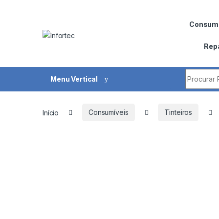
Saltar para navegação
Pular para o conteúdo
Consumí
Rep
Procurar 
Menu Vertical
Início
Consumíveis
Tinteiros