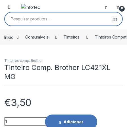
Saltar para navegação
Pular para o conteúdo
0
Pesquisar por:
Início
Consumíveis
Tinteiros
Tinteiros Compat
Tinteiros comp. Brother
Tinteiro Comp. Brother LC421XL
MG
€
3,50
Tinteiro Comp. Brother LC421XL MG quantidade
Adicionar