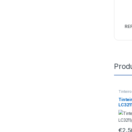
REF
Prod
Tinteir
Tintei
LC321
€
2,5