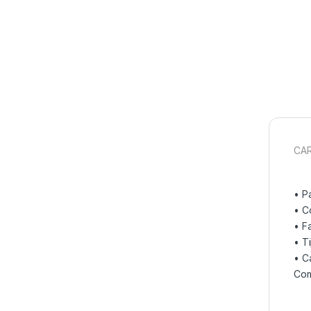
CAR
• P
• C
• F
• T
• C
Com