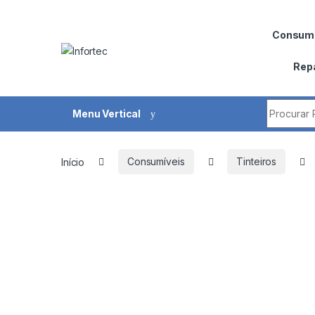
Saltar para navegação
Pular para o conteúdo
Consumí
Rep
Procurar 
Menu Vertical
Início
Consumíveis
Tinteiros