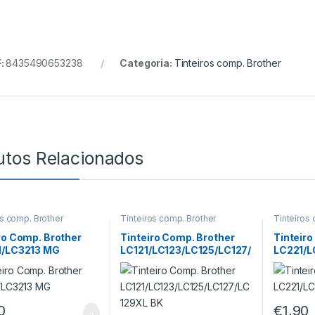
:
8435490653238
Categoria:
Tinteiros comp. Brother
utos Relacionados
os comp. Brother
Tinteiros comp. Brother
Tinteiros
ro Comp. Brother
Tinteiro Comp. Brother
Tinteiro
1/LC3213 MG
LC121/LC123/LC125/LC127/
LC221/L
LC129XL BK
0
€
1,90