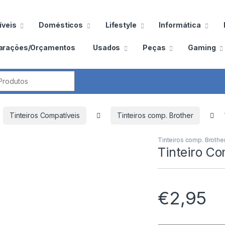
veis
Domésticos
Lifestyle
Informática
arações/Orçamentos
Usados
Peças
Gaming
por:
Tinteiros Compatíveis
Tinteiros comp. Brother
Tinteiros comp. Brothe
Tinteiro C
€
2,95