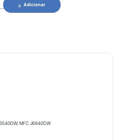
other LC422XL YL quantidade
Adicionar
 J6540DW; MFC J6940DW