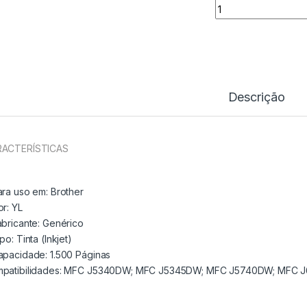
Tinteiro Comp. Br
Descrição
ACTERÍSTICAS
ara uso em:
Brother
or: YL
abricante:
Genérico
ipo:
Tinta (Inkjet)
apacidade:
1.500 Páginas
patibilidades: MFC J5340DW; MFC J5345DW; MFC J5740DW; MFC