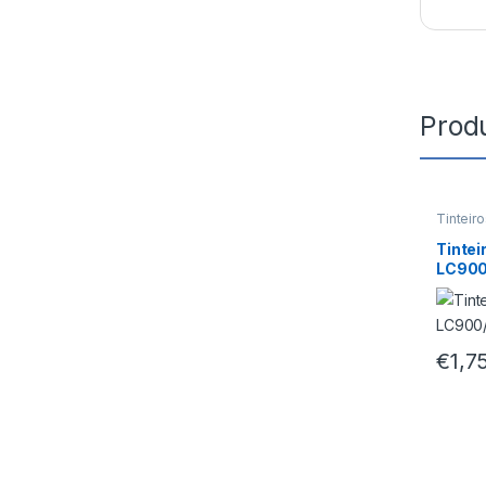
Prod
Tinteir
Tintei
LC900
€
1,7