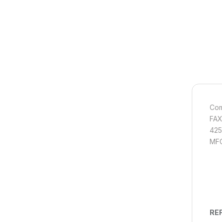
Com
FAX
425
MFC
REF