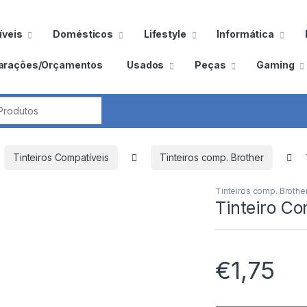
veis
Domésticos
Lifestyle
Informática
arações/Orçamentos
Usados
Peças
Gaming
por:
Tinteiros Compatíveis
Tinteiros comp. Brother
Tinteiros comp. Brothe
Tinteiro C
€
1,75