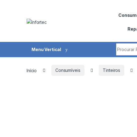
Saltar para navegação
Pular para o conteúdo
Consumí
Rep
Procurar 
Menu Vertical
Início
Consumíveis
Tinteiros