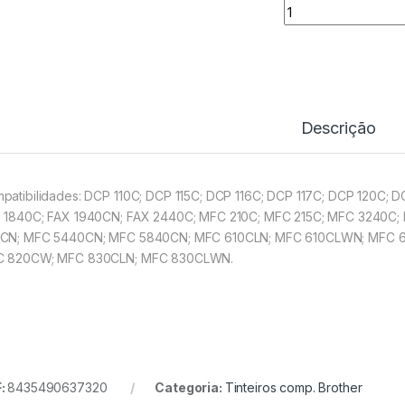
Tinteiro Comp. Br
Descrição
patibilidades: DCP 110C; DCP 115C; DCP 116C; DCP 117C; DCP 120C;
 1840C; FAX 1940CN; FAX 2440C; MFC 210C; MFC 215C; MFC 3240C
CN; MFC 5440CN; MFC 5840CN; MFC 610CLN; MFC 610CLWN; MFC 6
 820CW; MFC 830CLN; MFC 830CLWN.
:
8435490637320
Categoria:
Tinteiros comp. Brother