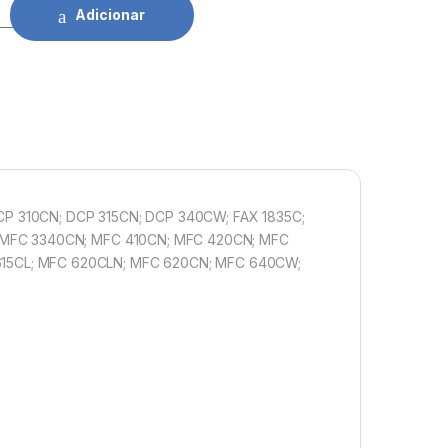
other LC900/LC950 MG quantidade
Adicionar
 DCP 310CN; DCP 315CN; DCP 340CW; FAX 1835C;
; MFC 3340CN; MFC 410CN; MFC 420CN; MFC
15CL; MFC 620CLN; MFC 620CN; MFC 640CW;