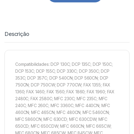
Descrição
Compatibilidades: DCP 130C; DCP 135C; DCP 150C;
DCP 153C; DCP 155C; DCP 330C; DCP 350C; DCP
353C; DCP 357C; DCP 540CN; DCP 560CN; DCP
750CN; DCP 750CW; DCP 770CW; FAX 1355; FAX
1360; FAX 1460; FAX 1560; FAX 1860; FAX 1960; FAX
2480C; FAX 2580C; MFC 230C; MFC 235C; MFC
240C; MFC 260C; MFC 3360C; MFC 440CN; MFC
460CN; MFC 465CN; MFC 480CN; MFC 5460CN;
MFC 5860CN; MFC 630CD; MFC 630CDW; MFC
650CD; MFC 650CDW; MFC 660CN; MFC 665CW;
MFC 680CN; MFC 685CW; MFC 845CW; MFC