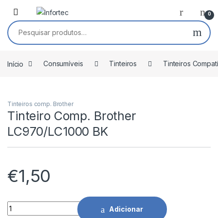
Saltar para navegação
Pular para o conteúdo
0
Pesquisar por:
Início
Consumíveis
Tinteiros
Tinteiros Compat
Tinteiros comp. Brother
Tinteiro Comp. Brother
LC970/LC1000 BK
€
1,50
Tinteiro Comp. Brother LC970/LC1000 BK quantidade
Adicionar