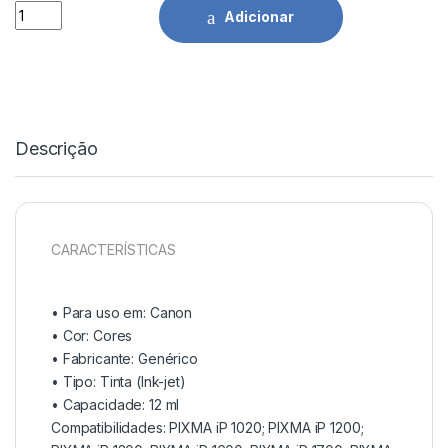
Tinteiro Comp. Canon CL 38/CL41/CL51 Cor quantidade
Adicionar
Descrição
CARACTERÍSTICAS
• Para uso em:
Canon
• Cor: Cores
• Fabricante:
Genérico
• Tipo:
Tinta (Ink-jet)
• Capacidade:
12 ml
Compatibilidades: PIXMA iP 1020; PIXMA iP 1200;