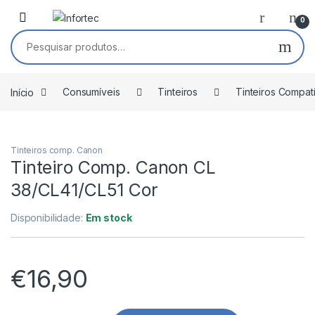
Saltar para navegação
Pular para o conteúdo
0
Pesquisar por:
Início
Consumíveis
Tinteiros
Tinteiros Compat
Tinteiros comp. Canon
Tinteiro Comp. Canon CL
38/CL41/CL51 Cor
Disponibilidade:
Em stock
€
16,90