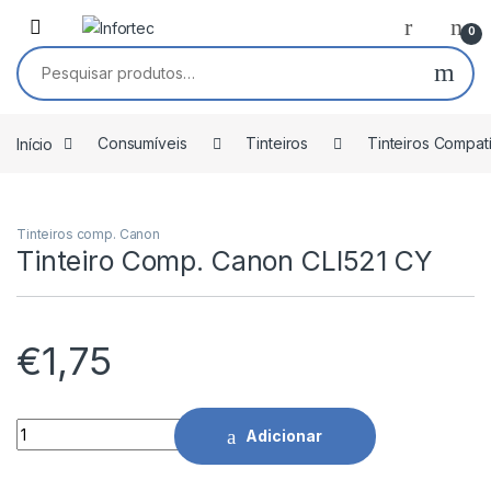
Saltar para navegação
Pular para o conteúdo
0
Pesquisar por:
Início
Consumíveis
Tinteiros
Tinteiros Compat
Tinteiros comp. Canon
Tinteiro Comp. Canon CLI521 CY
€
1,75
Tinteiro Comp. Canon CLI521 CY quantidade
Adicionar