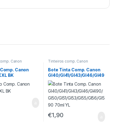
 comp. Canon
Tinteiros comp. Canon
o Comp. Canon
Bote Tinta Comp. Canon
XXL BK
GI40/GI41/GI43/GI46/GI49
0/GI50/GI51/GI53/GI55/GI5
6/GI590 70ml YL
€
1,90