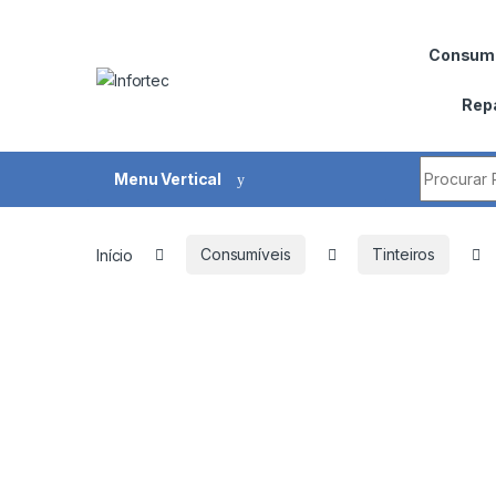
Saltar para navegação
Pular para o conteúdo
Consumí
Rep
Procurar 
Menu Vertical
Início
Consumíveis
Tinteiros