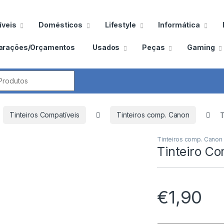
veis
Domésticos
Lifestyle
Informática
arações/Orçamentos
Usados
Peças
Gaming
por:
Tinteiros Compatíveis
Tinteiros comp. Canon
T
Tinteiros comp. Canon
Tinteiro C
€
1,90