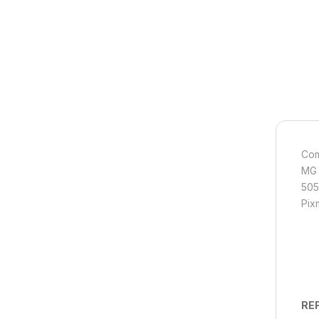
Com
MG 
505
Pix
REF