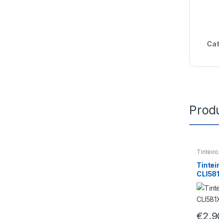
Cat
Prod
Tinteir
Tinte
CLI58
€
2,9