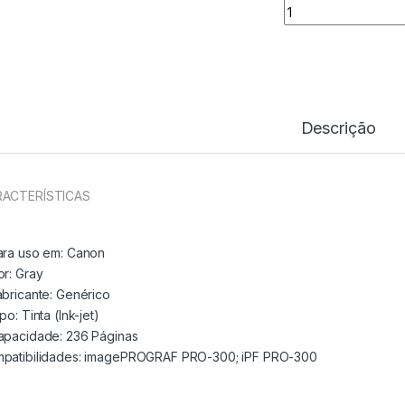
Tinteiro Comp. Ca
Descrição
ACTERÍSTICAS
ara uso em:
Canon
or:
Gray
abricante:
Genérico
ipo:
Tinta (Ink-jet)
apacidade:
236 Páginas
patibilidades: imagePROGRAF PRO-300; iPF PRO-300