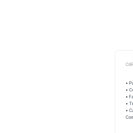
CAR
• P
• C
• F
• T
• C
Com