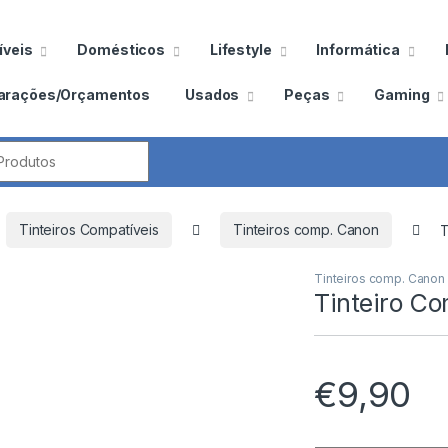
veis
Domésticos
Lifestyle
Informática
arações/Orçamentos
Usados
Peças
Gaming
por:
Tinteiros Compatíveis
Tinteiros comp. Canon
T
Tinteiros comp. Canon
Tinteiro C
€
9,90