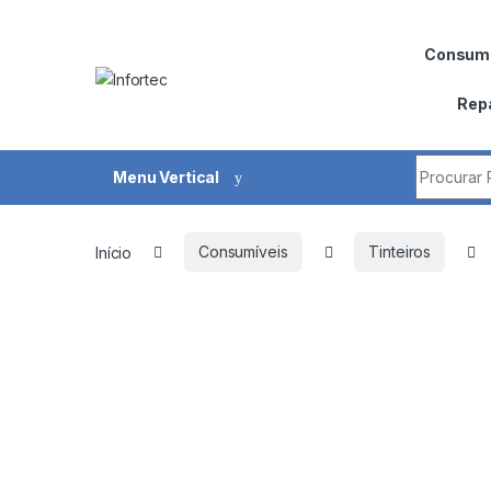
Saltar para navegação
Pular para o conteúdo
Consumí
Rep
Procurar 
Menu Vertical
Início
Consumíveis
Tinteiros