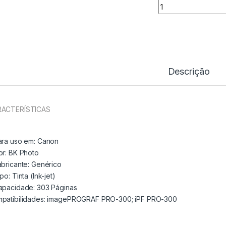
Tinteiro Comp. Ca
Descrição
ACTERÍSTICAS
ara uso em:
Canon
or: BK
Photo
abricante:
Genérico
ipo:
Tinta (Ink-jet)
apacidade:
303 Páginas
patibilidades: imagePROGRAF PRO-300; iPF PRO-300