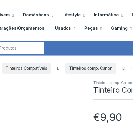
veis
Domésticos
Lifestyle
Informática
arações/Orçamentos
Usados
Peças
Gaming
por:
Tinteiros Compatíveis
Tinteiros comp. Canon
T
Tinteiros comp. Canon
Tinteiro C
€
9,90