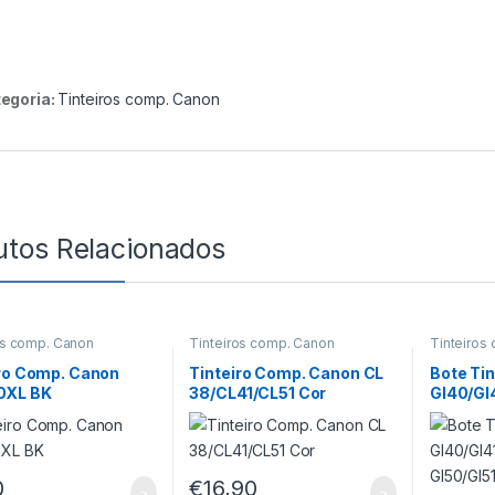
egoria:
Tinteiros comp. Canon
utos Relacionados
os comp. Canon
Tinteiros comp. Canon
Tinteiros
iro Comp. Canon
Tinteiro Comp. Canon CL
Bote Ti
0XL BK
38/CL41/CL51 Cor
GI40/GI
0/GI50/
6/GI590
0
€
16,90