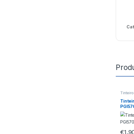
Cat
Prod
Tinteir
Tinte
PGI57
€
1,9