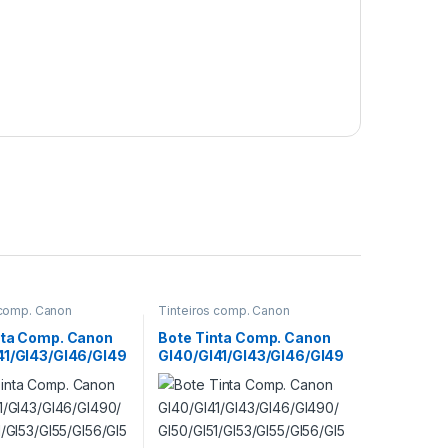
 comp. Canon
Tinteiros comp. Canon
nta Comp. Canon
Bote Tinta Comp. Canon
41/GI43/GI46/GI49
GI40/GI41/GI43/GI46/GI49
GI51/GI53/GI55/GI5
0/GI50/GI51/GI53/GI55/GI5
 70ml CY
6/GI590 135ml BK