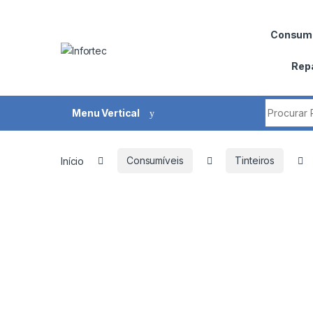
Saltar para navegação
Pular para o conteúdo
Consumí
Rep
Procurar 
Menu Vertical
Início
Consumíveis
Tinteiros