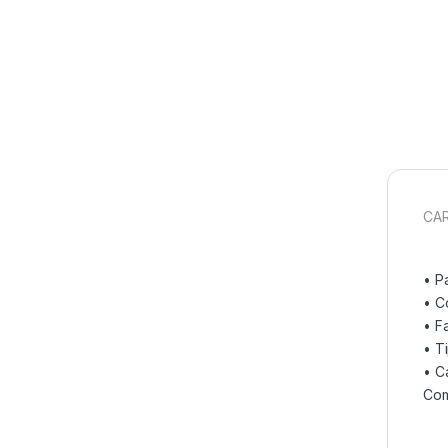
CAR
• P
• C
• F
• T
• C
Com