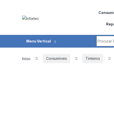
Saltar para navegação
Pular para o conteúdo
Consumí
Rep
Procurar 
Menu Vertical
Início
Consumíveis
Tinteiros