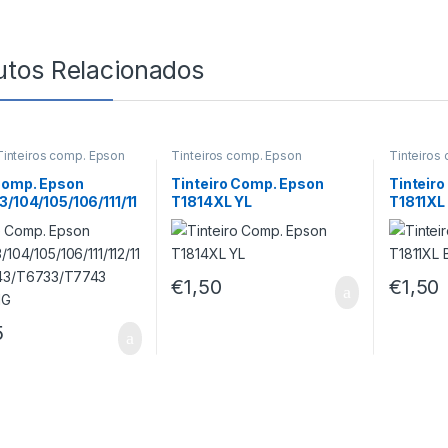
utos Relacionados
Tinteiros comp. Epson
Tinteiros comp. Epson
Tinteiros
Comp. Epson
Tinteiro Comp. Epson
Tinteir
3/104/105/106/111/11
T1814XL YL
T1811XL
/T6643/T6733/T774
l MG
€
1,50
€
1,50
5