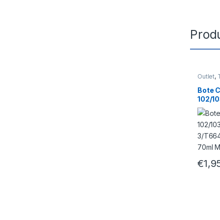
Prod
Outlet
,
Bote 
102/10
2/113
3 70m
€
1,9