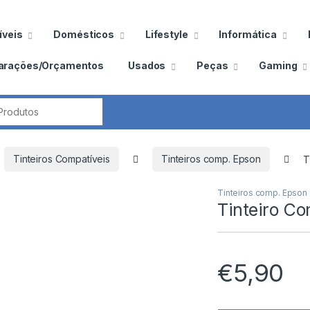
veis
Domésticos
Lifestyle
Informática
arações/Orçamentos
Usados
Peças
Gaming
por:
Tinteiros Compatíveis
Tinteiros comp. Epson
T
Tinteiros comp. Epson
Tinteiro C
€
5,90