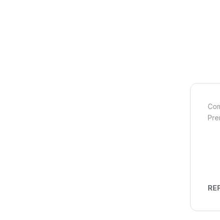
Com
Pre
REF