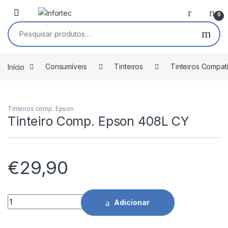
Saltar para navegação
Pular para o conteúdo
0
Pesquisar por:
Início
Consumíveis
Tinteiros
Tinteiros Compat
Tinteiros comp. Epson
Tinteiro Comp. Epson 408L CY
€
29,90
Tinteiro Comp. Epson 408L CY quantidade
Adicionar