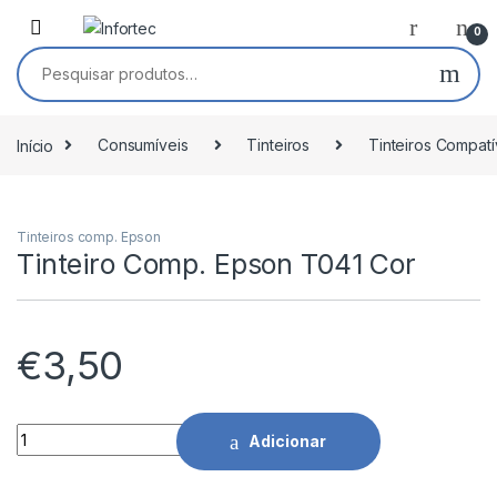
Saltar para navegação
Pular para o conteúdo
0
Pesquisar por:
Início
Consumíveis
Tinteiros
Tinteiros Compatí
Tinteiros comp. Epson
Tinteiro Comp. Epson T041 Cor
€
3,50
Tinteiro Comp. Epson T041 Cor quantidade
Adicionar