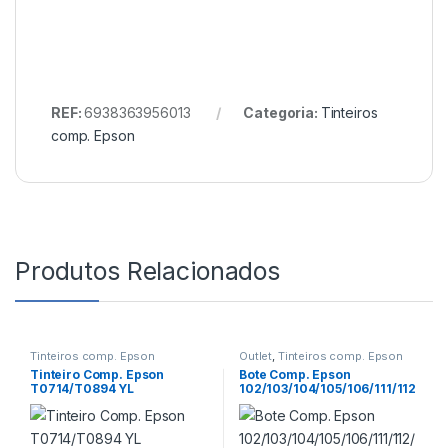
REF:
6938363956013
Categoria:
Tinteiros
comp. Epson
Produtos Relacionados
Tinteiros comp. Epson
Outlet
,
Tinteiros comp. Epson
Tinteiro Comp. Epson
Bote Comp. Epson
T0714/T0894 YL
102/103/104/105/106/111/112
/113/T6644/T6734/T7744
70ml YL