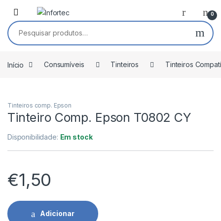
Saltar para navegação
Pular para o conteúdo
0
Pesquisar por:
Início
Consumíveis
Tinteiros
Tinteiros Compat
Tinteiros comp. Epson
Tinteiro Comp. Epson T0802 CY
Disponibilidade:
Em stock
€
1,50
Adicionar