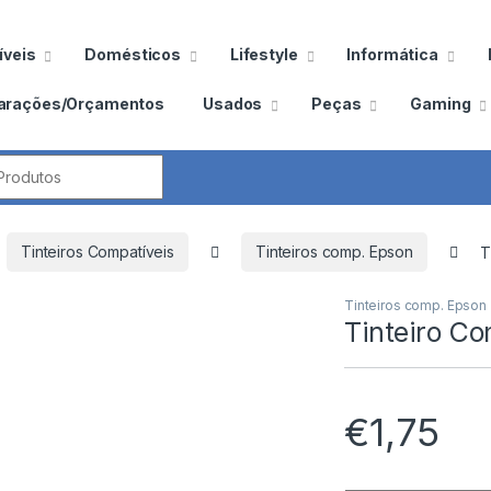
veis
Domésticos
Lifestyle
Informática
arações/Orçamentos
Usados
Peças
Gaming
por:
Tinteiros Compatíveis
Tinteiros comp. Epson
T
Tinteiros comp. Epson
Tinteiro C
€
1,75