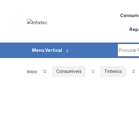
Saltar para navegação
Pular para o conteúdo
Consumí
Rep
Procurar 
Menu Vertical
Início
Consumíveis
Tinteiros