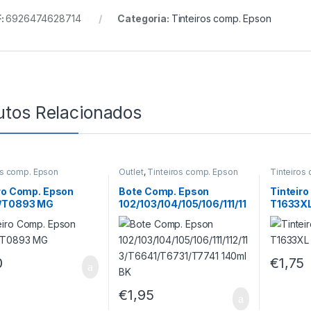
:
6926474628714
Categoria:
Tinteiros comp. Epson
utos Relacionados
os comp. Epson
Outlet
,
Tinteiros comp. Epson
Tinteiros
ro Comp. Epson
Bote Comp. Epson
Tinteir
/T0893 MG
102/103/104/105/106/111/11
T1633X
2/113/T6641/T6731/T7741
140ml BK
0
€
1,75
€
1,95