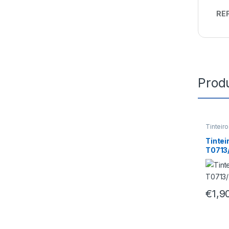
REF
Prod
Tinteir
Tintei
T0713
€
1,9