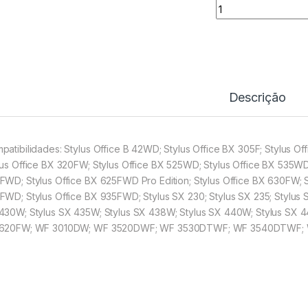
Tinteiro Comp. Ep
Descrição
patibilidades: Stylus Office B 42WD; Stylus Office BX 305F; Stylus O
lus Office BX 320FW; Stylus Office BX 525WD; Stylus Office BX 535WD
FWD; Stylus Office BX 625FWD Pro Edition; Stylus Office BX 630FW; S
FWD; Stylus Office BX 935FWD; Stylus SX 230; Stylus SX 235; Stylus 
430W; Stylus SX 435W; Stylus SX 438W; Stylus SX 440W; Stylus SX 4
620FW; WF 3010DW; WF 3520DWF; WF 3530DTWF; WF 3540DTWF; WF