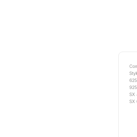
Com
Sty
625
925
SX 
SX 