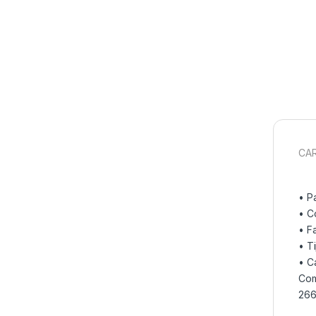
CAR
• P
• C
• F
• T
• C
Com
266