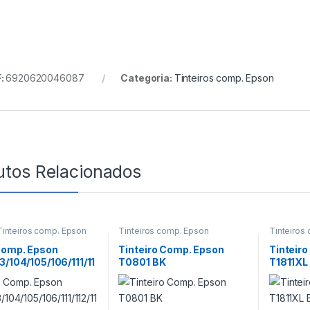
:
6920620046087
Categoria:
Tinteiros comp. Epson
utos Relacionados
Tinteiros comp. Epson
Tinteiros comp. Epson
Tinteiros
Comp. Epson
Tinteiro Comp. Epson
Tinteir
3/104/105/106/111/11
T0801 BK
T1811XL
/T6642/T6732/T774
l CY