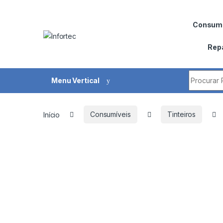
Saltar para navegação
Pular para o conteúdo
Consumí
Rep
Procurar 
Menu Vertical
Início
Consumíveis
Tinteiros