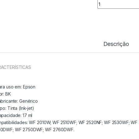
Tinteiro Comp. Ep
Descrição
ACTERÍSTICAS
ara uso em:
Epson
or: BK
abricante:
Genérico
ipo:
Tinta (Ink-jet)
apacidade:
17 ml
patibilidades: WF 2010W; WF 2510WF; WF 2520NF; WF 2530WF; 
0DWF; WF 2750DWF; WF 2760DWF.