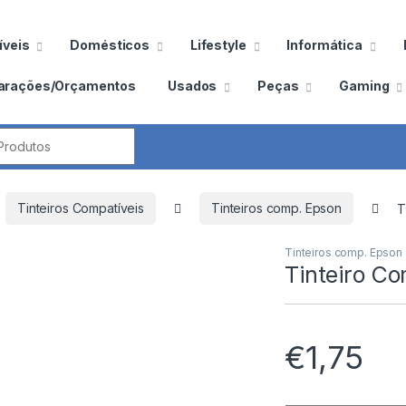
veis
Domésticos
Lifestyle
Informática
arações/Orçamentos
Usados
Peças
Gaming
por:
Tinteiros Compatíveis
Tinteiros comp. Epson
T
Tinteiros comp. Epson
Tinteiro C
€
1,75