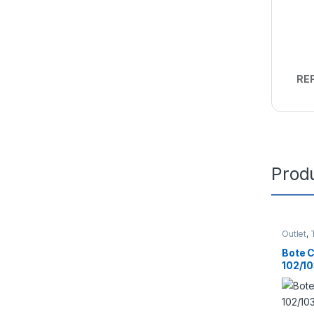
REF
Prod
Outlet
,
Bote 
102/10
2/113
2 70m