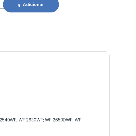
son T1631XL BK quantidade
Adicionar
WF 2540WF; WF 2630WF; WF 2650DWF; WF