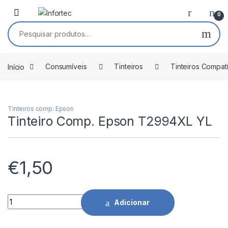
Saltar para navegação
Pular para o conteúdo
0
Pesquisar por:
Início
Consumíveis
Tinteiros
Tinteiros Compat
Tinteiros comp. Epson
Tinteiro Comp. Epson T2994XL YL
€
1,50
Tinteiro Comp. Epson T2994XL YL quantidade
Adicionar