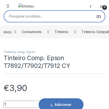
Saltar para navegação
Pular para o conteúdo
0
Pesquisar por:
Início
Consumíveis
Tinteiros
Tinteiros Compat
Tinteiros comp. Epson
Tinteiro Comp. Epson
T7892/T7902/T7912 CY
€
3,90
Tinteiro Comp. Epson T7892/T7902/T7912 CY quantidade
Adicionar