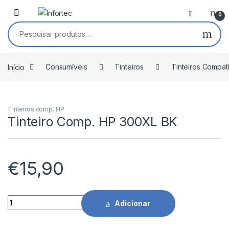
Saltar para navegação
Pular para o conteúdo
0
Pesquisar por:
Início
Consumíveis
Tinteiros
Tinteiros Compat
Tinteiros comp. HP
Tinteiro Comp. HP 300XL BK
€
15,90
Tinteiro Comp. HP 300XL BK quantidade
Adicionar