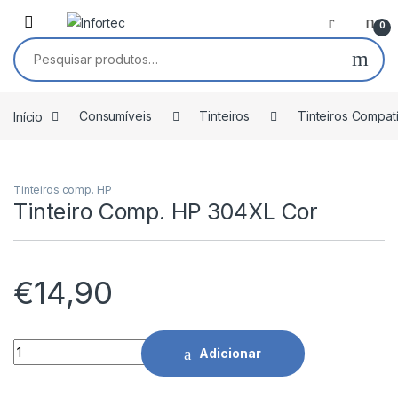
Saltar para navegação
Pular para o conteúdo
0
Pesquisar por:
Início
Consumíveis
Tinteiros
Tinteiros Compat
Tinteiros comp. HP
Tinteiro Comp. HP 304XL Cor
€
14,90
Tinteiro Comp. HP 304XL Cor quantidade
Adicionar