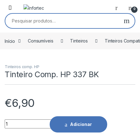
Saltar para navegação
Pular para o conteúdo
0
Pesquisar por:
Início
Consumíveis
Tinteiros
Tinteiros Compat
Tinteiros comp. HP
Tinteiro Comp. HP 337 BK
€
6,90
Tinteiro Comp. HP 337 BK quantidade
Adicionar