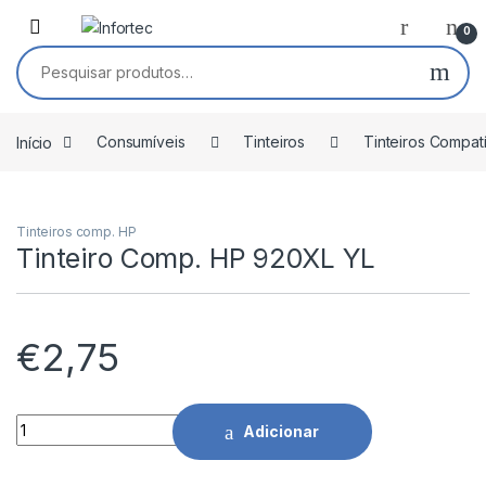
Saltar para navegação
Pular para o conteúdo
0
Pesquisar por:
Início
Consumíveis
Tinteiros
Tinteiros Compat
Tinteiros comp. HP
Tinteiro Comp. HP 920XL YL
€
2,75
Tinteiro Comp. HP 920XL YL quantidade
Adicionar