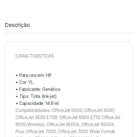
Descrição
CARACTERÍSTICAS
• Para uso em:
HP
• Cor: YL
• Fabricante:
Genérico
• Tipo:
Tinta (Ink-jet
)
• Capacidade: 14.6
ml
Compatibilidades: OfficeJet 6000; OfficeJet 6500;
OfficeJet 6500 E709; OfficeJet 6500 E710; OfficeJet
6500 Wireless; OfficeJet 6500A; OfficeJet 6500A
Plus; OfficeJet 7000; OfficeJet 7000 Wide Format;