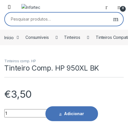
Saltar para navegação
Pular para o conteúdo
0
Pesquisar por:
Início
Consumíveis
Tinteiros
Tinteiros Compat
Tinteiros comp. HP
Tinteiro Comp. HP 950XL BK
€
3,50
Tinteiro Comp. HP 950XL BK quantidade
Adicionar