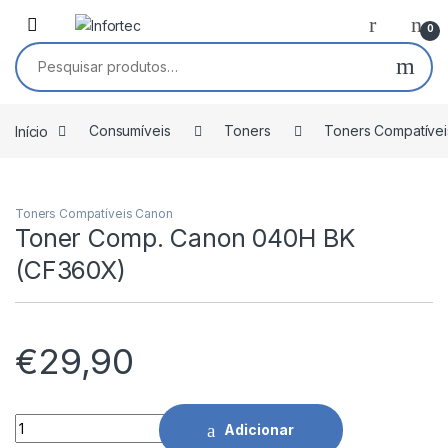
Saltar para navegação
Pular para o conteúdo
0
Pesquisar por:
Início
Consumíveis
Toners
Toners Compatívei
Toners Compatíveis Canon
Toner Comp. Canon 040H BK
(CF360X)
€
29,90
Toner Comp. Canon 040H BK (CF360X) quantidade
Adicionar