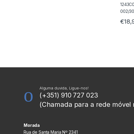
€
18,
Alguma duvida, Ligue-nos!
(+351) 910 727 023
(Chamada para a rede móvel 
Morada
Rua de Santa Maria Nº 2341