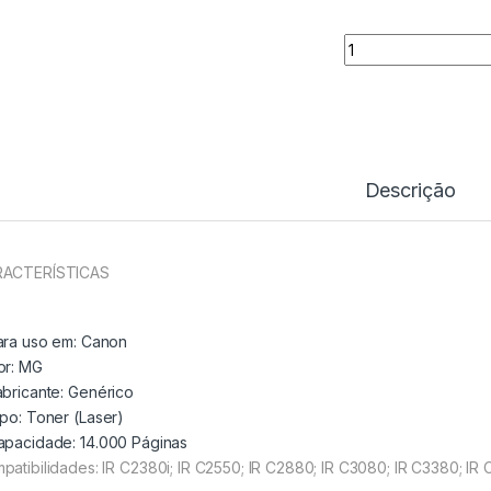
Toner Comp. Cano
Descrição
ACTERÍSTICAS
ara uso em:
Canon
or: MG
abricante:
Genérico
ipo:
Toner (Laser)
apacidade:
14.000 Páginas
patibilidades: IR C2380i; IR C2550; IR C2880; IR C3080; IR C3380; IR