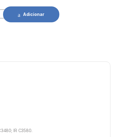
n C-EXV21 MG (0454B002) quantidade
Adicionar
 C3480; IR C3580.