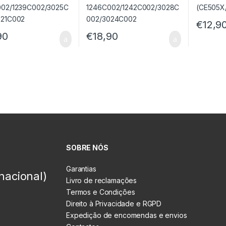
€
12,9
90
€
18,90
SOBRE NÓS
Garantias
nacional)
Livro de reclamações
Termos e Condições
Direito à Privacidade e RGPD
Expedição de encomendas e envios