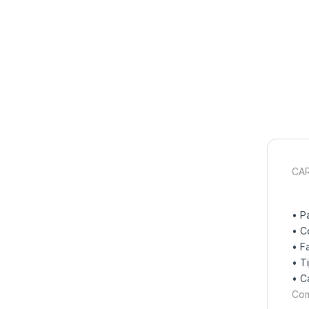
CAR
• P
•
C
•
F
•
T
•
C
Com