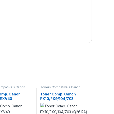
ompatíveis Canon
Toners Compatíveis Canon
omp. Canon
Toner Comp. Canon
-EXV40
FX10/FX9/104/703
X/CF280X)
(Q2612A) –
0263B002/7616A005