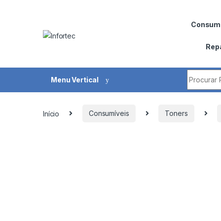
Saltar para navegação
Pular para o conteúdo
Consumí
Rep
Procurar 
Menu Vertical
Início
Consumíveis
Toners