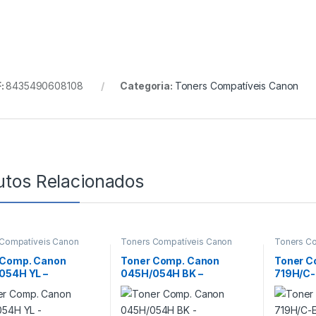
:
8435490608108
Categoria:
Toners Compatíveis Canon
utos Relacionados
Compatíveis Canon
Toners Compatíveis Canon
Toners C
 Comp. Canon
Toner Comp. Canon
Toner C
054H YL –
045H/054H BK –
719H/C
002/1239C002/302
1246C002/1242C002/302
(CE505
/3021C002
8C002/3024C002