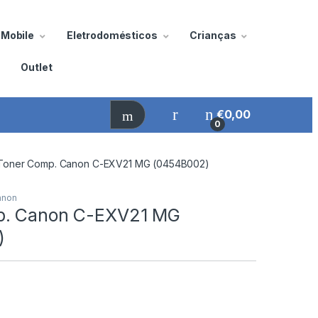
Mobile
Eletrodomésticos
Crianças
Outlet
€
0,00
0
Toner Comp. Canon C-EXV21 MG (0454B002)
anon
p. Canon C-EXV21 MG
)