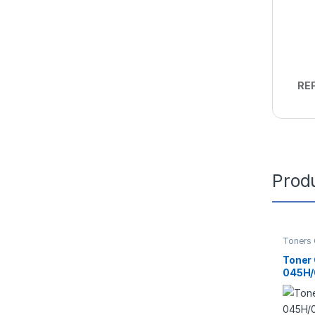
REF
Prod
Toners 
Toner
045H/
1243C
5C002