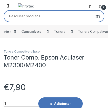
Saltar para navegação
Pular para o conteúdo
0
Pesquisar por:
Início
Consumíveis
Toners
Toners Compatívei
Toners Compatíveis Epson
Toner Comp. Epson Aculaser
M2300/M2400
€
7,90
Toner Comp. Epson Aculaser M2300/M2400 quantidade
Adicionar