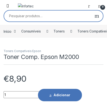
Saltar para navegação
Pular para o conteúdo
0
Pesquisar por:
Início
Consumíveis
Toners
Toners Compatívei
Toners Compatíveis Epson
Toner Comp. Epson M2000
€
8,90
Toner Comp. Epson M2000 quantidade
Adicionar