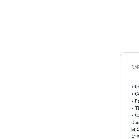
CAR
• P
• C
• F
• T
• C
Com
M 4
426