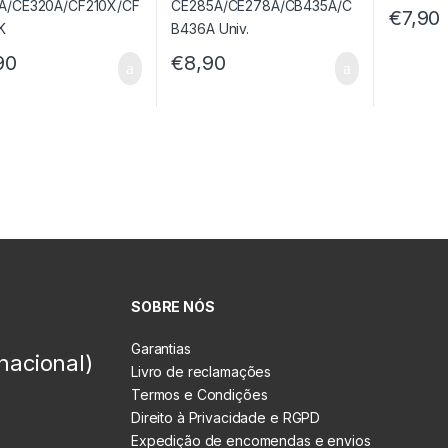
€
7,90
90
€
8,90
SOBRE NÓS
Garantias
nacional)
Livro de reclamações
Termos e Condições
Direito à Privacidade e RGPD
Expedição de encomendas e envios