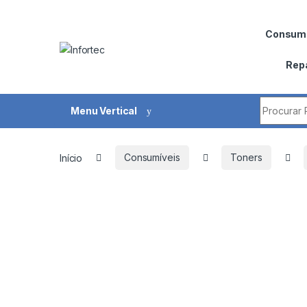
Saltar para navegação
Pular para o conteúdo
Consumí
Rep
Procurar 
Menu Vertical
Início
Consumíveis
Toners