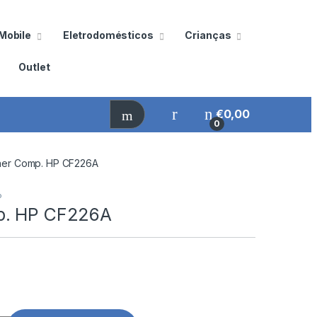
Mobile
Eletrodomésticos
Crianças
Outlet
€
0,00
0
er Comp. HP CF226A
P
p. HP CF226A