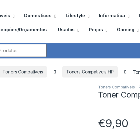
veis
Domésticos
Lifestyle
Informática
arações/Orçamentos
Usados
Peças
Gaming
por:
Toners Compatíveis
Toners Compatíveis HP
Ton
Toners Compatíveis H
Toner Com
€
9,90