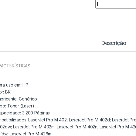
Toner Comp. HP C
Descrição
ACTERÍSTICAS
ara uso em:
HP
or: BK
abricante:
Genérico
ipo:
Toner (Laser)
apacidade:
3.200 Páginas
patibilidades: LaserJet Pro M 402; LaserJet Pro M 402d; LaserJet Pr
02dw; LaserJet Pro M 402m; LaserJet Pro M 402n; LaserJet Pro M 42
fdw; LaserJet Pro M 426m