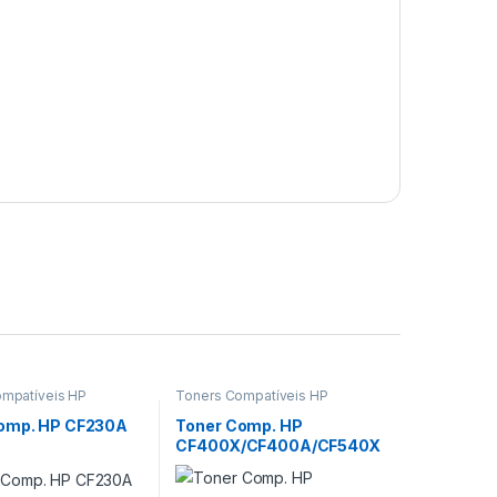
mpatíveis HP
Toners Compatíveis HP
omp. HP CF230A
Toner Comp. HP
CF400X/CF400A/CF540X
/CF540A BK –
201X/201A/203X/203A