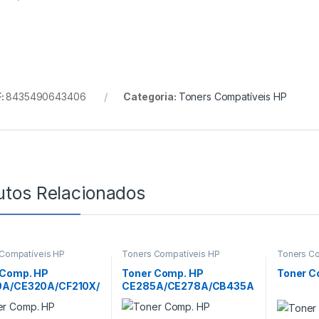
:
8435490643406
Categoria:
Toners Compatíveis HP
utos Relacionados
Compatíveis HP
Toners Compatíveis HP
Toners Co
 Comp. HP
Toner Comp. HP
Toner C
A/CE320A/CF210X/
CE285A/CE278A/CB435A
A BK
/CB436A Univ.