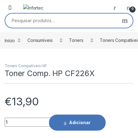
Saltar para navegação
Pular para o conteúdo
0
Pesquisar por:
Início
Consumíveis
Toners
Toners Compatívei
Toners Compatíveis HP
Toner Comp. HP CF226X
€
13,90
Toner Comp. HP CF226X quantidade
Adicionar