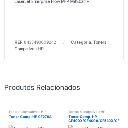
LaserJet Enterprise Flow MFP M880zm+
REF:
8435490609242
Categoria:
Toners
Compatíveis HP
Produtos Relacionados
Toners Compatíveis HP
Toners Compatíveis HP
Toner Comp. HP CF279A
Toner Comp. HP
CF400X/CF400A/CF540X/CF
540A BK –