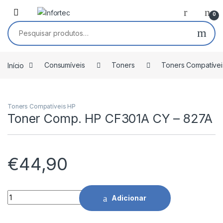
Saltar para navegação
Pular para o conteúdo
0
Pesquisar por:
Início
Consumíveis
Toners
Toners Compatívei
Toners Compatíveis HP
Toner Comp. HP CF301A CY – 827A
€
44,90
Toner Comp. HP CF301A CY - 827A quantidade
Adicionar