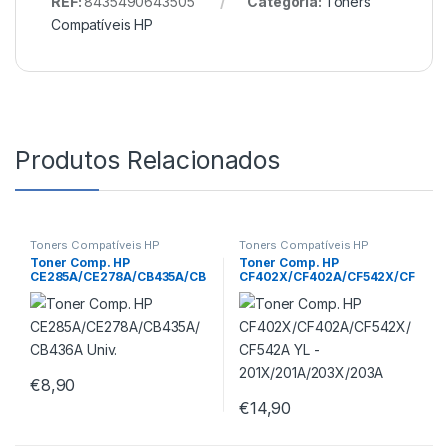
REF:
8435490643505
Categoria:
Toners
Compatíveis HP
Produtos Relacionados
Toners Compatíveis HP
Toners Compatíveis HP
Toner Comp. HP
Toner Comp. HP
CE285A/CE278A/CB435A/CB
CF402X/CF402A/CF542X/CF
436A Univ.
542A YL –
201X/201A/203X/203A
€
8,90
€
14,90