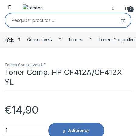
Saltar para navegação
Pular para o conteúdo
0
Pesquisar por:
Início
Consumíveis
Toners
Toners Compatívei
Toners Compatíveis HP
Toner Comp. HP CF412A/CF412X
YL
€
14,90
Toner Comp. HP CF412A/CF412X YL quantidade
Adicionar