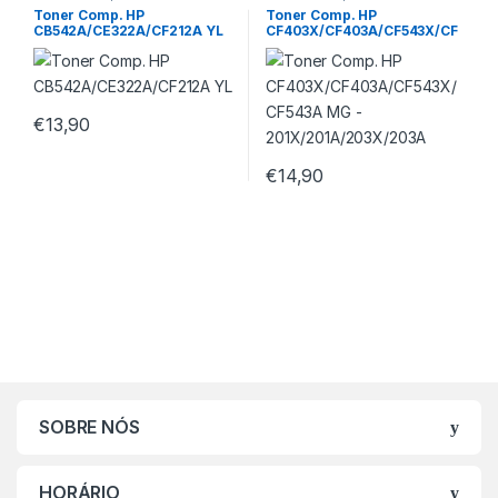
Toner Comp. HP
Toner Comp. HP
CB542A/CE322A/CF212A YL
CF403X/CF403A/CF543X/CF
543A MG –
201X/201A/203X/203A
€
13,90
€
14,90
SOBRE NÓS
HORÁRIO