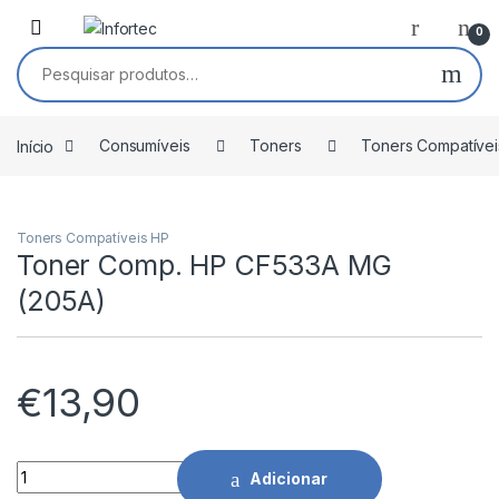
Saltar para navegação
Pular para o conteúdo
0
Pesquisar por:
Início
Consumíveis
Toners
Toners Compatívei
Toners Compatíveis HP
Toner Comp. HP CF533A MG
(205A)
€
13,90
Toner Comp. HP CF533A MG (205A) quantidade
Adicionar