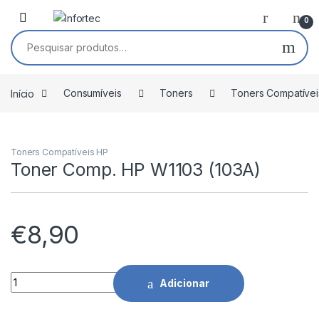
Saltar para navegação
Pular para o conteúdo
0
Pesquisar por:
Início
Consumíveis
Toners
Toners Compatívei
Toners Compatíveis HP
Toner Comp. HP W1103 (103A)
€
8,90
Toner Comp. HP W1103 (103A) quantidade
Adicionar