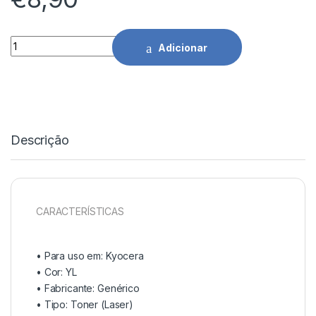
Toner Comp. Kyocera TK5220/TK5230 YL - 1T02R9ANL1/1T
Adicionar
Descrição
CARACTERÍSTICAS
• Para uso em:
Kyocera
• Cor: YL
• Fabricante:
Genérico
• Tipo:
Toner (Laser)