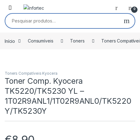
Saltar para navegação
Pular para o conteúdo
0
Pesquisar por:
Início
Consumíveis
Toners
Toners Compatívei
Toners Compatíveis Kyocera
Toner Comp. Kyocera
TK5220/TK5230 YL –
1T02R9ANL1/1T02R9ANL0/TK5220
Y/TK5230Y
€
8,90