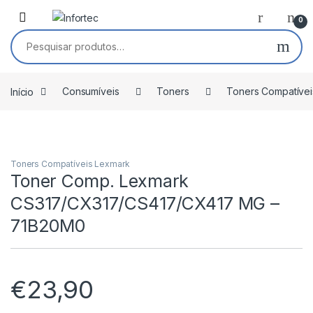
Saltar para navegação
Pular para o conteúdo
0
Pesquisar por:
Início
Consumíveis
Toners
Toners Compatívei
Toners Compatíveis Lexmark
Toner Comp. Lexmark
CS317/CX317/CS417/CX417 MG –
71B20M0
€
23,90