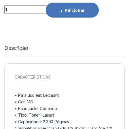
Toner Comp. Lexmark CS317/CX317/CS417/CX417 MG - 71B2
Adicionar
Descrição
CARACTERÍSTICAS
• Para uso em:
Lexmark
• Cor:
MG
• Fabricante:
Genérico
• Tipo:
Toner (Laser)
• Capacidade:
2.300 Páginas
Compatibilidades: CS 317dn; CS 417dn; CS 517de; CX