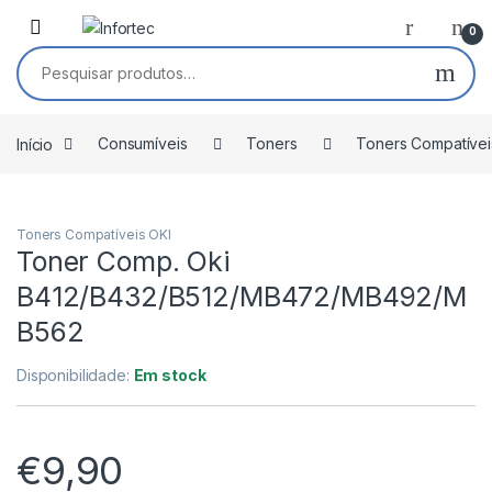
Saltar para navegação
Pular para o conteúdo
0
Pesquisar por:
Início
Consumíveis
Toners
Toners Compatívei
Toners Compatíveis OKI
Toner Comp. Oki
B412/B432/B512/MB472/MB492/M
B562
Disponibilidade:
Em stock
€
9,90