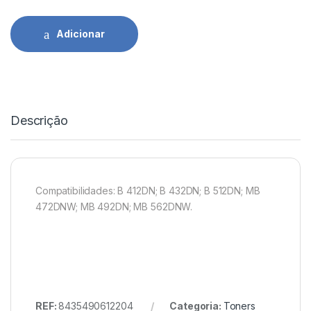
Adicionar
Descrição
Compatibilidades: B 412DN; B 432DN; B 512DN; MB
472DNW; MB 492DN; MB 562DNW.
REF:
8435490612204
Categoria:
Toners