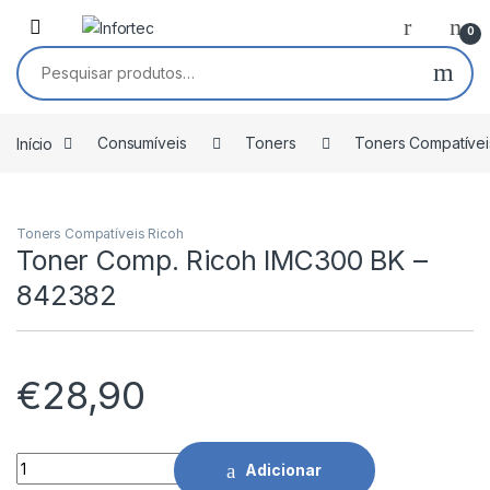
Saltar para navegação
Pular para o conteúdo
0
Pesquisar por:
Início
Consumíveis
Toners
Toners Compatívei
Toners Compatíveis Ricoh
Toner Comp. Ricoh IMC300 BK –
842382
€
28,90
Toner Comp. Ricoh IMC300 BK - 842382 quantidade
Adicionar