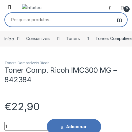
Saltar para navegação
Pular para o conteúdo
0
Pesquisar por:
Início
Consumíveis
Toners
Toners Compatívei
Toners Compatíveis Ricoh
Toner Comp. Ricoh IMC300 MG –
842384
€
22,90
Toner Comp. Ricoh IMC300 MG - 842384 quantidade
Adicionar