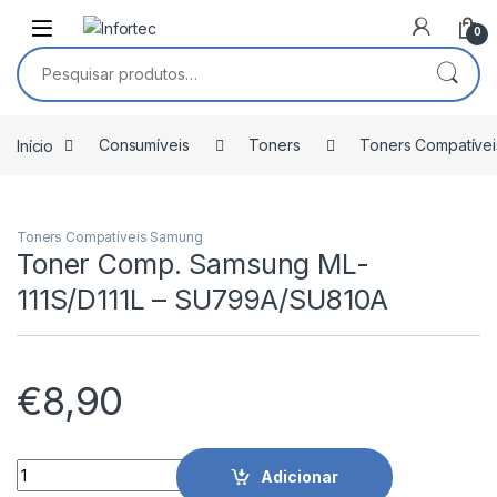
Saltar para navegação
Pular para o conteúdo
0
Pesquisar por:
Início
Consumíveis
Toners
Toners Compatívei
Toners Compatíveis Samung
Toner Comp. Samsung ML-
111S/D111L – SU799A/SU810A
€
8,90
Toner Comp. Samsung ML-111S/D111L - SU799A/SU810A quan
Adicionar