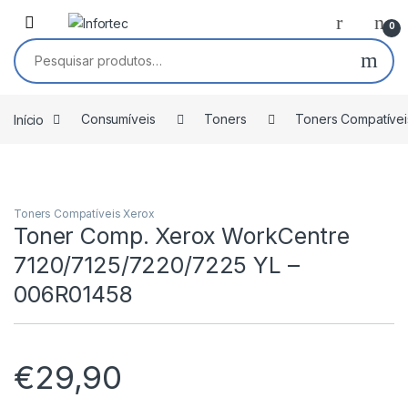
Saltar para navegação
Pular para o conteúdo
0
Pesquisar por:
Início
Consumíveis
Toners
Toners Compatívei
Toners Compatíveis Xerox
Toner Comp. Xerox WorkCentre
7120/7125/7220/7225 YL –
006R01458
€
29,90