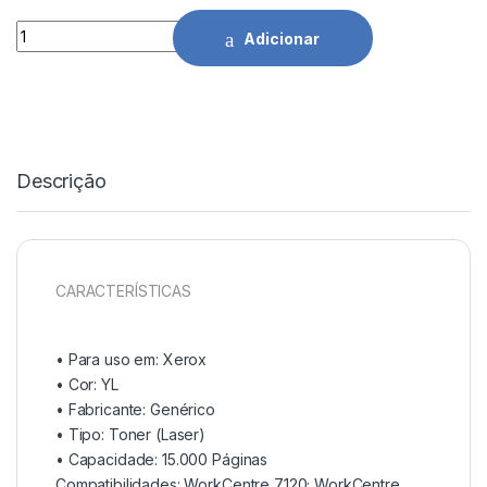
Toner Comp. Xerox WorkCentre 7120/7125/7220/7225 YL - 0
Adicionar
Descrição
CARACTERÍSTICAS
• Para uso em:
Xerox
• Cor: YL
• Fabricante:
Genérico
• Tipo:
Toner (Laser)
• Capacidade:
15.000 Páginas
Compatibilidades: WorkCentre 7120; WorkCentre