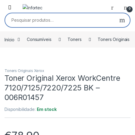
Saltar para navegação
Pular para o conteúdo
0
Pesquisar por:
Início
Consumíveis
Toners
Toners Originais
Toners Originais Xerox
Toner Original Xerox WorkCentre
7120/7125/7220/7225 BK –
006R01457
Disponibilidade:
Em stock