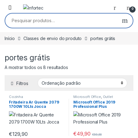
Saltar para navegação
Pular para o conteúdo
0
Pesquisar por:
Início
Classes de envio do produto
portes grátis
portes grátis
A mostrar todos os 8 resultados
Filtros
Cozinha
Microsoft Office
,
Outlet
Fritadeira Ar Quente 2079
Microsoft Office 2019
1700W 10Lts Jocca
Professional Plus
€
49,90
€
129,90
€
59,90