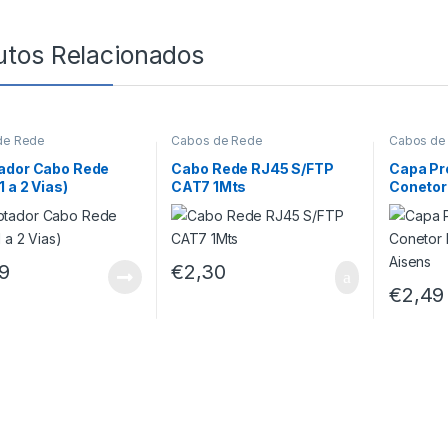
utos Relacionados
de Rede
Cabos de Rede
Cabos de
ador Cabo Rede
Cabo Rede RJ45 S/FTP
Capa Pr
1 a 2 Vias)
CAT7 1Mts
Conetor
Unid. Ai
9
€
2,30
€
2,49