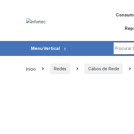
Saltar para navegação
Pular para o conteúdo
Consumí
Rep
Procurar 
Menu Vertical
Início
Redes
Cabos de Rede