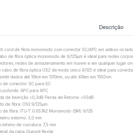
Descrição
ch cord de fibra monomodo com conector SC/APC em ambos os lados 
abo de fibra óptica monomodo de 9/125µm é ideal para redes corpora
vidores, redes de armazenamento em nuvem e em qualquer lugar onde
e cabo de fibra óptica OS2 de modo único 9/125 é ideal para conect
nsmitir dados até 10km em 1310nm, ou até 40km em 1550nm.
o de conector: SC para SC
o polonês: APC para APC
da de Inserção <0,3dB Perda de Retorno >50dB
o de fibra: OS2 9/125µm
o de fibra: ITU-T G.657A2 Monomodo (SM) 9/125
metro externo: 3,0 mm
o mínimo de curvatura: 7,5 mm
erial da capa: Dupont Kevlar