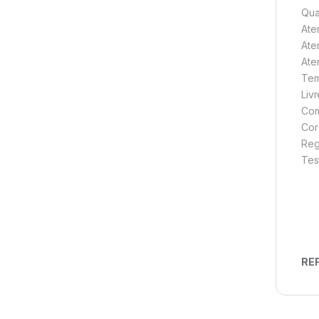
Qua
Ate
Ate
Ate
Tem
Liv
Com
Cor
Reg
Tes
REF