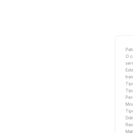
Pat
O c
ser
Est
tra
Tip
Tip
Per
Mod
Tip
Diâ
Rai
Mat