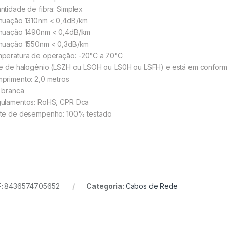
ntidade de fibra: Simplex
nuação 1310nm < 0,4dB/km
nuação 1490nm < 0,4dB/km
nuação 1550nm < 0,3dB/km
peratura de operação: -20°C a 70°C
re de halogênio (LSZH ou LSOH ou LS0H ou LSFH) e está em confor
primento: 2,0 metros
 branca
ulamentos: RoHS, CPR Dca
te de desempenho: 100% testado
:
8436574705652
Categoria:
Cabos de Rede