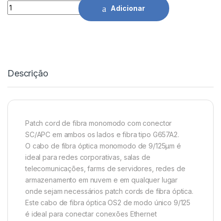
Cabo de Fibra Ótica 40Mts G657A2 3.0 Aisens quantidade
Adicionar
Descrição
Patch cord de fibra monomodo com conector
SC/APC em ambos os lados e fibra tipo G657A2.
O cabo de fibra óptica monomodo de 9/125µm é
ideal para redes corporativas, salas de
telecomunicações, farms de servidores, redes de
armazenamento em nuvem e em qualquer lugar
onde sejam necessários patch cords de fibra óptica.
Este cabo de fibra óptica OS2 de modo único 9/125
é ideal para conectar conexões Ethernet