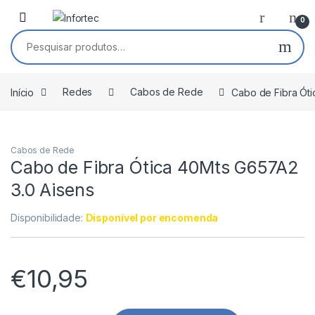
Saltar para navegação
Pular para o conteúdo
0
Pesquisar por:
Início
Redes
Cabos de Rede
Cabo de Fibra Óti
Cabos de Rede
Cabo de Fibra Ótica 40Mts G657A2
3.0 Aisens
Disponibilidade:
Disponível por encomenda
€
10,95