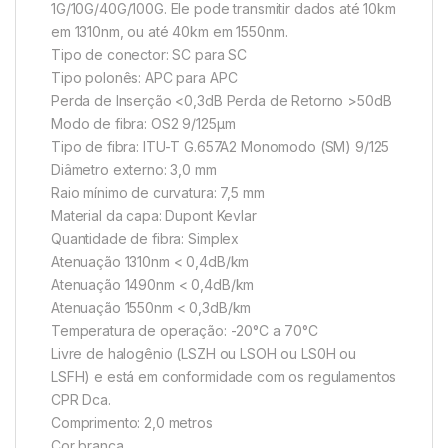
1G/10G/40G/100G. Ele pode transmitir dados até 10km
em 1310nm, ou até 40km em 1550nm.
Tipo de conector: SC para SC
Tipo polonês: APC para APC
Perda de Inserção <0,3dB Perda de Retorno >50dB
Modo de fibra: OS2 9/125µm
Tipo de fibra: ITU-T G.657A2 Monomodo (SM) 9/125
Diâmetro externo: 3,0 mm
Raio mínimo de curvatura: 7,5 mm
Material da capa: Dupont Kevlar
Quantidade de fibra: Simplex
Atenuação 1310nm < 0,4dB/km
Atenuação 1490nm < 0,4dB/km
Atenuação 1550nm < 0,3dB/km
Temperatura de operação: -20°C a 70°C
Livre de halogênio (LSZH ou LSOH ou LS0H ou
LSFH) e está em conformidade com os regulamentos
CPR Dca.
Comprimento: 2,0 metros
Cor branca