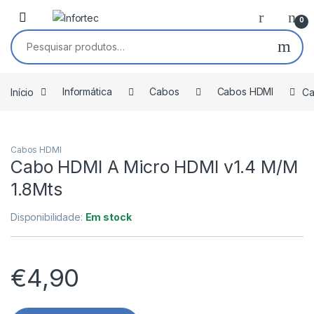
Saltar para navegação
Pular para o conteúdo
0
Pesquisar por:
Início
Informática
Cabos
Cabos HDMI
Ca
Cabos HDMI
Cabo HDMI A Micro HDMI v1.4 M/M
1.8Mts
Disponibilidade:
Em stock
€
4,90