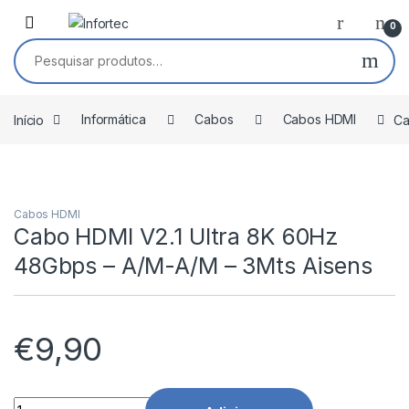
Saltar para navegação
Pular para o conteúdo
0
Pesquisar por:
Início
Informática
Cabos
Cabos HDMI
Ca
Cabos HDMI
Cabo HDMI V2.1 Ultra 8K 60Hz
48Gbps – A/M-A/M – 3Mts Aisens
€
9,90
Cabo HDMI V2.1 Ultra 8K 60Hz 48Gbps - A/M-A/M - 3Mts Aise