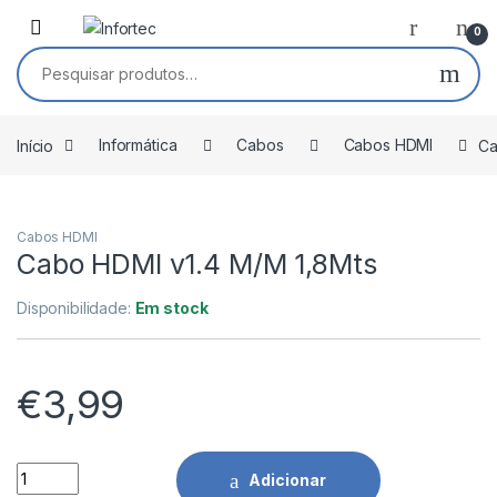
Saltar para navegação
Pular para o conteúdo
0
Pesquisar por:
Início
Informática
Cabos
Cabos HDMI
Ca
Cabos HDMI
Cabo HDMI v1.4 M/M 1,8Mts
Disponibilidade:
Em stock
€
3,99
Cabo HDMI v1.4 M/M 1,8Mts quantidade
Adicionar