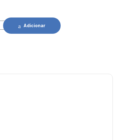
 C/ 1 Recetor 230V 80Mts Orno quantidade
Adicionar