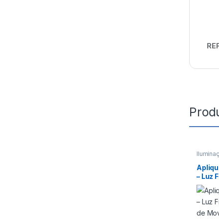
REF
Prod
Ilumina
Apliqu
– Luz 
de Mov