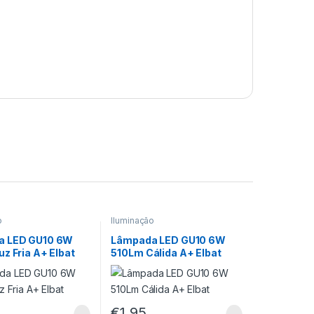
o
Iluminação
a LED GU10 6W
Lâmpada LED GU10 6W
z Fria A+ Elbat
510Lm Cálida A+ Elbat
€
1,95