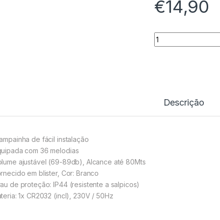
€
14,90
Campainha S/ Fios
Descrição
Campainha de fácil instalação
quipada com 36 melodias
olume ajustável (69-89db), Alcance até 80Mts
ornecido em blister, Cor: Branco
rau de proteção: IP44 (resistente a salpicos)
ateria: 1x CR2032 (incl), 230V / 50Hz