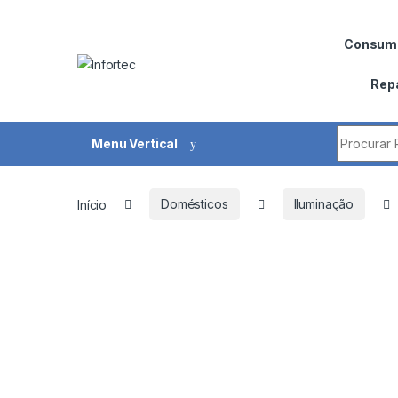
Saltar para navegação
Pular para o conteúdo
Consumí
Rep
Procurar 
Menu Vertical
Início
Domésticos
Iluminação