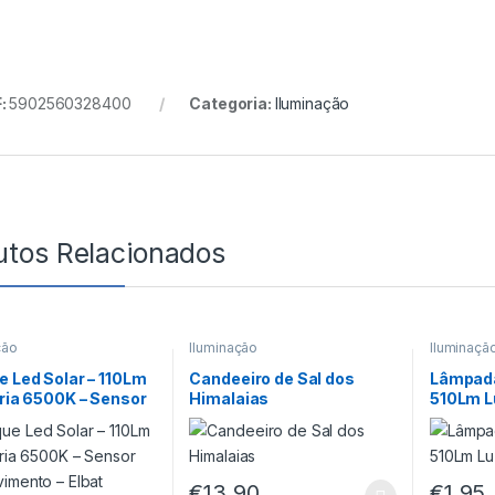
:
5902560328400
Categoria:
Iluminação
utos Relacionados
ção
Iluminação
Iluminaçã
e Led Solar – 110Lm
Candeeiro de Sal dos
Lâmpad
Fria 6500K – Sensor
Himalaias
510Lm Lu
imento – Elbat
€
13,90
€
1,95