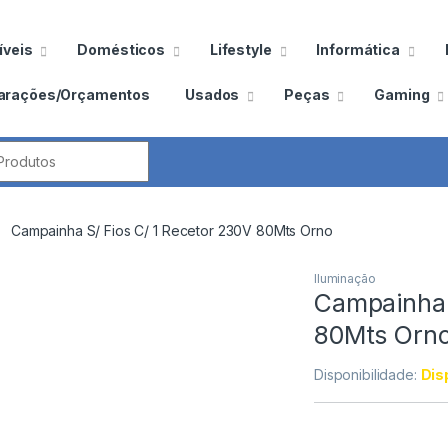
veis
Domésticos
Lifestyle
Informática
arações/Orçamentos
Usados
Peças
Gaming
por:
Campainha S/ Fios C/ 1 Recetor 230V 80Mts Orno
Iluminação
Campainha 
80Mts Orn
Disponibilidade:
Dis