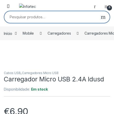
Saltar para navegação
Pular para o conteúdo
0
Pesquisar por:
Início
Mobile
Carregadores
Carregadores Mi
Cabos USB
,
Carregadores Micro USB
Carregador Micro USB 2.4A Idusd
Disponibilidade:
Em stock
€
6,90