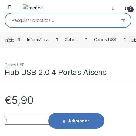
Saltar para navegação
Pular para o conteúdo
0
Pesquisar por:
Início
Informática
Cabos
Cabos USB
Hub
Cabos USB
Hub USB 2.0 4 Portas Aisens
€
5,90
Hub USB 2.0 4 Portas Aisens quantidade
Adicionar